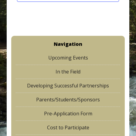
t
d
n
i
V
t
o
i
s
n
e
Navigation
w
Upcoming Events
s
N
In the Field
a
Developing Successful Partnerships
v
Parents/Students/Sponsors
i
g
Pre-Application Form
a
Cost to Participate