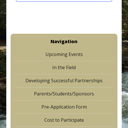
t
d
n
i
V
t
o
i
s
n
e
Navigation
w
Upcoming Events
s
N
In the Field
a
Developing Successful Partnerships
v
Parents/Students/Sponsors
i
g
Pre-Application Form
a
Cost to Participate