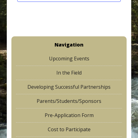
t
d
n
i
V
t
o
i
s
n
e
Navigation
w
Upcoming Events
s
N
In the Field
a
Developing Successful Partnerships
v
Parents/Students/Sponsors
i
g
Pre-Application Form
a
Cost to Participate