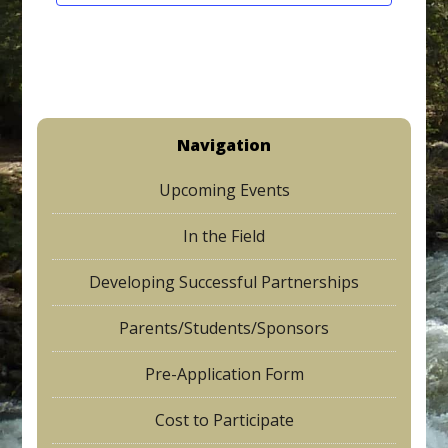
t
d
n
i
V
t
o
i
s
n
e
Navigation
w
Upcoming Events
s
N
In the Field
a
Developing Successful Partnerships
v
Parents/Students/Sponsors
i
g
Pre-Application Form
a
Cost to Participate